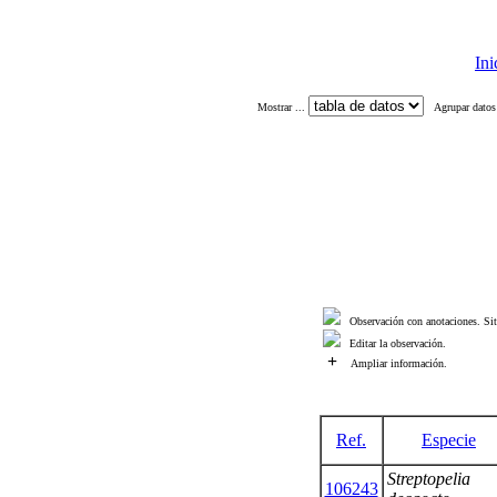
Ini
Mostrar ...
Agrupar datos
Observación con anotaciones. Situ
Editar la observación.
+
Ampliar información.
Ref.
Especie
Streptopelia
106243