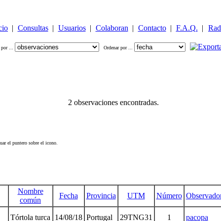
cio
|
Consultas
|
Usuarios
|
Colaboran
|
Contacto
|
F.A.Q.
|
Rad
 por ...
Ordenar por ...
2 observaciones encontradas.
ar el puntero sobre el icono.
Nombre
Fecha
Provincia
UTM
Número
Observado
común
Tórtola turca
14/08/18
Portugal
29TNG31
1
pacopa