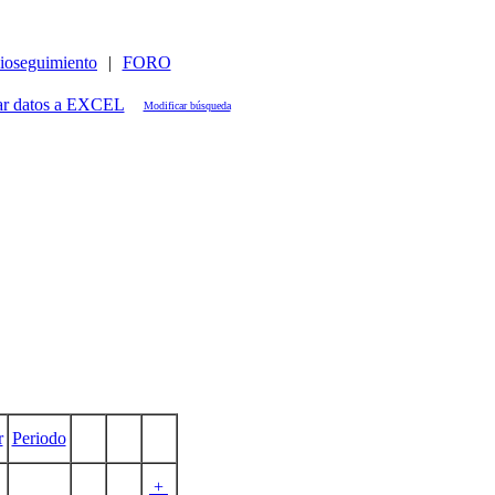
ioseguimiento
|
FORO
Modificar búsqueda
r
Periodo
+