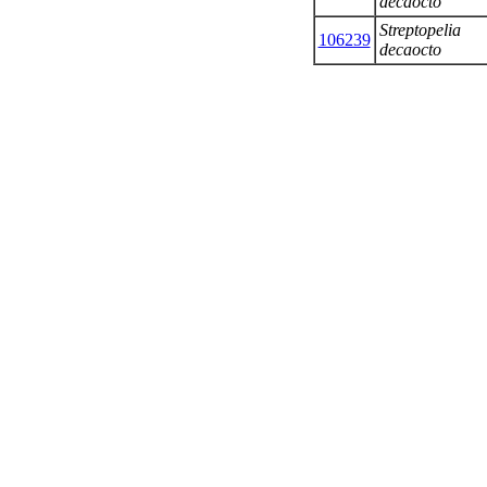
decaocto
Streptopelia
106239
decaocto