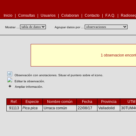
Inicio
|
Consultas
|
Usuarios
|
Colaboran
|
Contacto
|
F.A.Q.
|
Radioseg
Mostrar ...
Agrupar datos por ...
1 observacion encont
Observación con anotaciones. Situar el puntero sobre el icono.
Editar la observación.
+
Ampliar información.
Ref.
Especie
Nombre común
Fecha
Provincia
UTM
91113
Pica pica
Urraca común
22/08/17
Valladolid
30TUM4