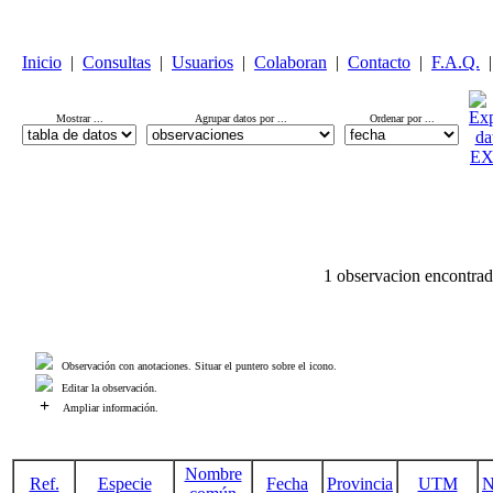
Inicio
|
Consultas
|
Usuarios
|
Colaboran
|
Contacto
|
F.A.Q.
|
Mostrar ...
Agrupar datos por ...
Ordenar por ...
1 observacion encontrad
Observación con anotaciones. Situar el puntero sobre el icono.
Editar la observación.
+
Ampliar información.
Nombre
Ref.
Especie
Fecha
Provincia
UTM
N