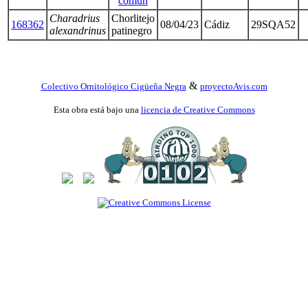
común
Charadrius
Chorlitejo
168362
08/04/23
Cádiz
29SQA52
alexandrinus
patinegro
&
Colectivo Ornitológico Cigüeña Negra
proyectoAvis.com
Esta obra está bajo una
licencia de Creative Commons