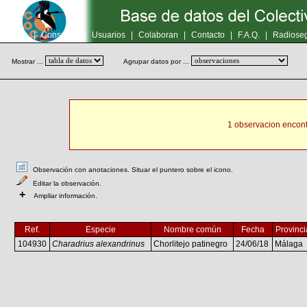
Inicio
|
Consultas
|
Usuarios
|
Colaboran
|
Contacto
|
F.A.Q.
|
Radioseg
Mostrar ...
Agrupar datos por ...
1 observacion encont
Observación con anotaciones. Situar el puntero sobre el icono.
Editar la observación.
+
Ampliar información.
Ref.
Especie
Nombre común
Fecha
Provinci
104930
Charadrius alexandrinus
Chorlitejo patinegro
24/06/18
Málaga