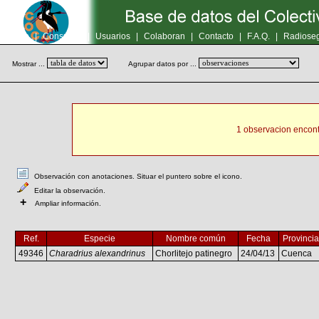
Inicio
|
Consultas
|
Usuarios
|
Colaboran
|
Contacto
|
F.A.Q.
|
Radioseg
Mostrar ...
Agrupar datos por ...
1 observacion encont
Observación con anotaciones. Situar el puntero sobre el icono.
Editar la observación.
+
Ampliar información.
Ref.
Especie
Nombre común
Fecha
Provincia
49346
Charadrius alexandrinus
Chorlitejo patinegro
24/04/13
Cuenca