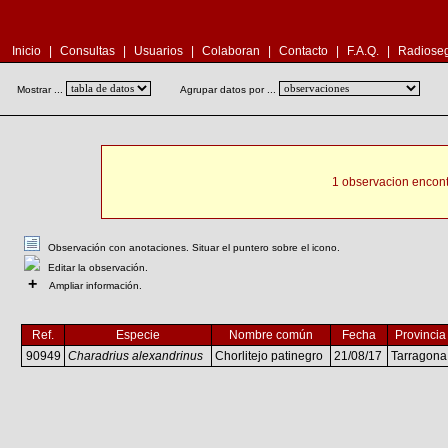
Inicio
|
Consultas
|
Usuarios
|
Colaboran
|
Contacto
|
F.A.Q.
|
Radioseg
Mostrar ...
Agrupar datos por ...
1 observacion encont
Observación con anotaciones. Situar el puntero sobre el icono.
Editar la observación.
+
Ampliar información.
Ref.
Especie
Nombre común
Fecha
Provincia
90949
Charadrius alexandrinus
Chorlitejo patinegro
21/08/17
Tarragona