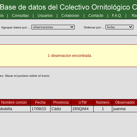
cio
|
Consultas
|
Usuarios
|
Colaboran
|
Contacto
|
F.A.Q.
|
Ra
Agrupar datos por ...
Ordenar por ...
1 observacion encontrada.
. Situar el puntero sobre el icono.
Nombre común
Fecha
Provincia
UTM
Número
Observador
Abubilla
17/08/15
Cádiz
29SQA64
1
juanma