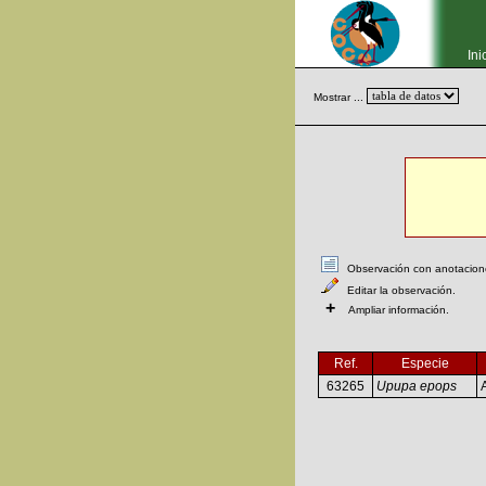
Ini
Mostrar ...
Observación con anotaciones
Editar la observación.
+
Ampliar información.
Ref.
Especie
63265
Upupa epops