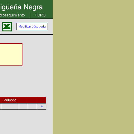
dioseguimiento
|
FORO
Modificar búsqueda
Periodo
+