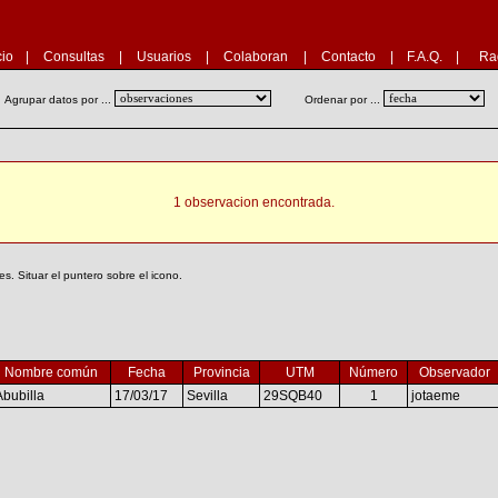
cio
|
Consultas
|
Usuarios
|
Colaboran
|
Contacto
|
F.A.Q.
|
Ra
Agrupar datos por ...
Ordenar por ...
1 observacion encontrada.
. Situar el puntero sobre el icono.
Nombre común
Fecha
Provincia
UTM
Número
Observador
Abubilla
17/03/17
Sevilla
29SQB40
1
jotaeme