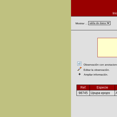
Ini
Mostrar ...
Observación con anotaciones
Editar la observación.
+
Ampliar información.
Ref.
Especie
98745
Upupa epops