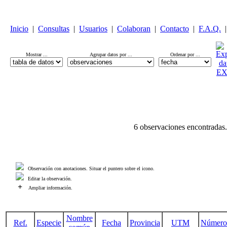
Inicio
|
Consultas
|
Usuarios
|
Colaboran
|
Contacto
|
F.A.Q.
|
Mostrar ...
Agrupar datos por ...
Ordenar por ...
6 observaciones encontradas.
Observación con anotaciones. Situar el puntero sobre el icono.
Editar la observación.
+
Ampliar información.
Nombre
Ref.
Especie
Fecha
Provincia
UTM
Número