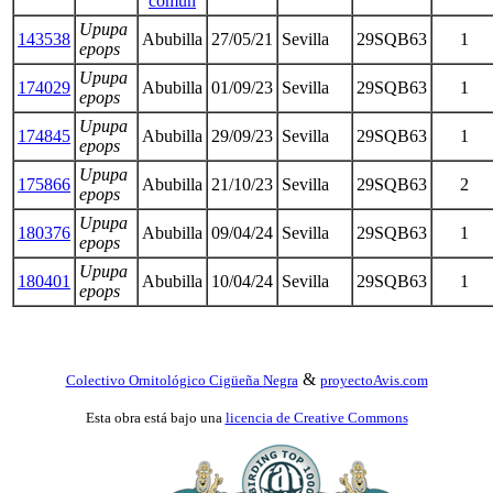
común
Upupa
143538
Abubilla
27/05/21
Sevilla
29SQB63
1
epops
Upupa
174029
Abubilla
01/09/23
Sevilla
29SQB63
1
epops
Upupa
174845
Abubilla
29/09/23
Sevilla
29SQB63
1
epops
Upupa
175866
Abubilla
21/10/23
Sevilla
29SQB63
2
epops
Upupa
180376
Abubilla
09/04/24
Sevilla
29SQB63
1
epops
Upupa
180401
Abubilla
10/04/24
Sevilla
29SQB63
1
epops
&
Colectivo Ornitológico Cigüeña Negra
proyectoAvis.com
Esta obra está bajo una
licencia de Creative Commons