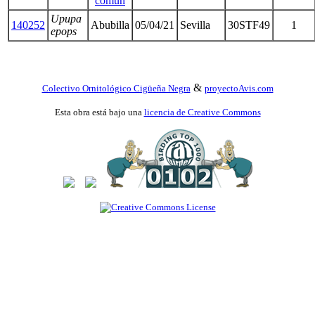
común
Upupa
140252
Abubilla
05/04/21
Sevilla
30STF49
1
epops
&
Colectivo Ornitológico Cigüeña Negra
proyectoAvis.com
Esta obra está bajo una
licencia de Creative Commons