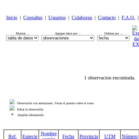
Inicio
|
Consultas
|
Usuarios
|
Colaboran
|
Contacto
|
F.A.Q.
|
Mostrar ...
Agrupar datos por ...
Ordenar por ...
1 observacion encontrada.
Observación con anotaciones. Situar el puntero sobre el icono.
Editar la observación.
+
Ampliar información.
Nombre
Ref.
Especie
Fecha
Provincia
UTM
Número