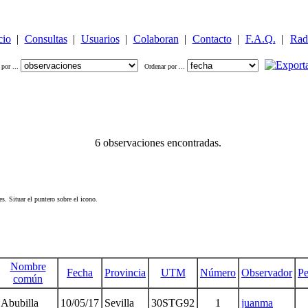
cio
|
Consultas
|
Usuarios
|
Colaboran
|
Contacto
|
F.A.Q.
|
Rad
 por ...
Ordenar por ...
6 observaciones encontradas.
s. Situar el puntero sobre el icono.
Nombre
Fecha
Provincia
UTM
Número
Observador
Pe
común
Abubilla
10/05/17
Sevilla
30STG92
1
juanma