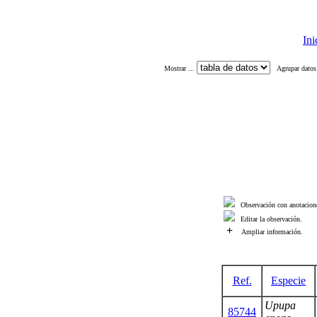
Ini
Mostrar ...
Agrupar datos
Observación con anotacione
Editar la observación.
+
Ampliar información.
Ref.
Especie
Upupa
85744