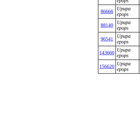
epops
Upupa
86666
epops
Upupa
88140
epops
Upupa
96541
epops
Upupa
143660
epops
Upupa
156620
epops