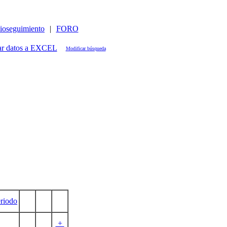
ioseguimiento
|
FORO
Modificar búsqueda
riodo
+