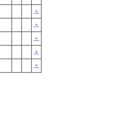
+
+
+
+
+