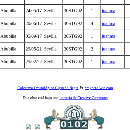
Abubilla
24/05/17
Sevilla
30STG92
1
juanma
Abubilla
20/06/17
Sevilla
30STG92
4
juanma
Abubilla
05/09/17
Sevilla
30STG92
1
juanma
Abubilla
29/05/21
Sevilla
30STG92
2
juanma
Abubilla
25/02/22
Sevilla
30STG92
1
juanma
&
Colectivo Ornitológico Cigüeña Negra
proyectoAvis.com
Esta obra está bajo una
licencia de Creative Commons