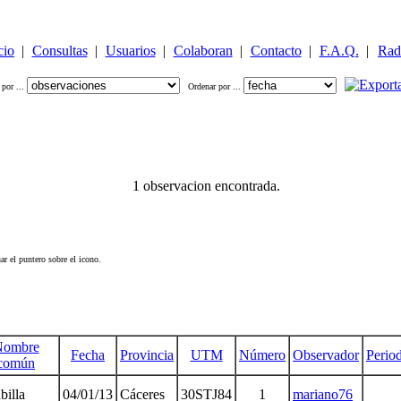
cio
|
Consultas
|
Usuarios
|
Colaboran
|
Contacto
|
F.A.Q.
|
Rad
 por ...
Ordenar por ...
1 observacion encontrada.
ar el puntero sobre el icono.
Nombre
Fecha
Provincia
UTM
Número
Observador
Perio
común
billa
04/01/13
Cáceres
30STJ84
1
mariano76