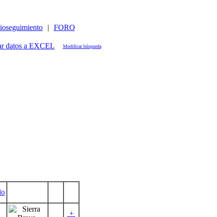
ioseguimiento
|
FORO
Modificar búsqueda
do
+