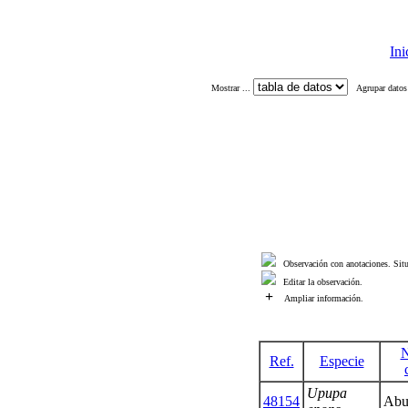
Ini
Mostrar ...
Agrupar datos
Observación con anotaciones. Situ
Editar la observación.
+
Ampliar información.
Ref.
Especie
Upupa
48154
Abu