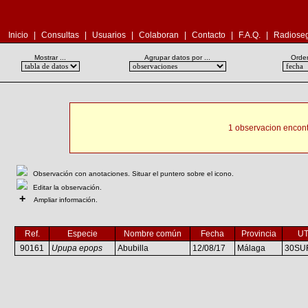
Inicio
|
Consultas
|
Usuarios
|
Colaboran
|
Contacto
|
F.A.Q.
|
Radioseg
Mostrar ...
Agrupar datos por ...
Orden
1 observacion encont
Observación con anotaciones. Situar el puntero sobre el icono.
Editar la observación.
+
Ampliar información.
Ref.
Especie
Nombre común
Fecha
Provincia
U
90161
Upupa epops
Abubilla
12/08/17
Málaga
30SU