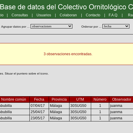
cio
|
Consultas
|
Usuarios
|
Colaboran
|
Contacto
|
F.A.Q.
|
Ra
Agrupar datos por ...
Ordenar por ...
3 observaciones encontradas.
. Situar el puntero sobre el icono.
Nombre común
Fecha
Provincia
UTM
Número
Observador
Abubilla
07/04/17
Málaga
30SUG50
1
juanma
Abubilla
25/04/17
Málaga
30SUG50
1
juanma
Abubilla
23/05/17
Málaga
30SUG50
1
juanma