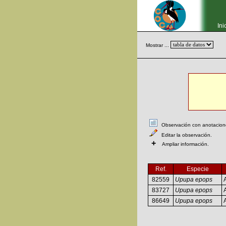
Ini
Mostrar ...
Observación con anotaciones
Editar la observación.
+
Ampliar información.
Ref.
Especie
82559
Upupa epops
83727
Upupa epops
86649
Upupa epops