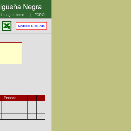
dioseguimiento
|
FORO
Modificar búsqueda
Periodo
+
+
+