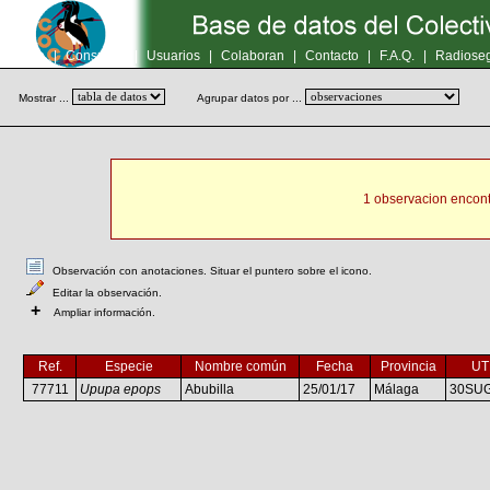
Inicio
|
Consultas
|
Usuarios
|
Colaboran
|
Contacto
|
F.A.Q.
|
Radioseg
Mostrar ...
Agrupar datos por ...
1 observacion encont
Observación con anotaciones. Situar el puntero sobre el icono.
Editar la observación.
+
Ampliar información.
Ref.
Especie
Nombre común
Fecha
Provincia
U
77711
Upupa epops
Abubilla
25/01/17
Málaga
30SU