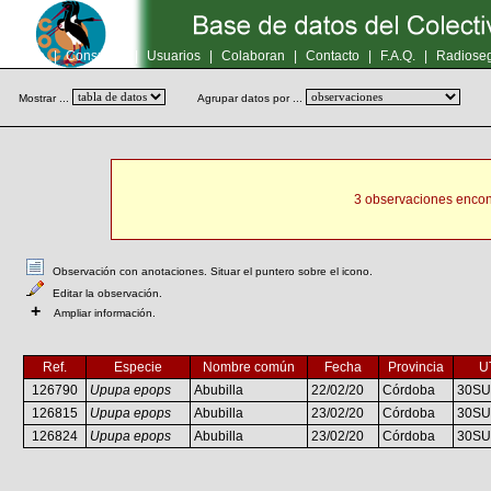
Inicio
|
Consultas
|
Usuarios
|
Colaboran
|
Contacto
|
F.A.Q.
|
Radioseg
Mostrar ...
Agrupar datos por ...
3 observaciones encon
Observación con anotaciones. Situar el puntero sobre el icono.
Editar la observación.
+
Ampliar información.
Ref.
Especie
Nombre común
Fecha
Provincia
U
126790
Upupa epops
Abubilla
22/02/20
Córdoba
30SU
126815
Upupa epops
Abubilla
23/02/20
Córdoba
30SU
126824
Upupa epops
Abubilla
23/02/20
Córdoba
30SU