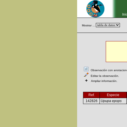
Ini
Mostrar ...
Observación con anotaciones
Editar la observación.
+
Ampliar información.
Ref.
Especie
142826
Upupa epops