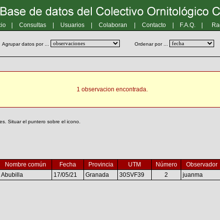
cio
|
Consultas
|
Usuarios
|
Colaboran
|
Contacto
|
F.A.Q.
|
Ra
Agrupar datos por ...
Ordenar por ...
1 observacion encontrada.
. Situar el puntero sobre el icono.
Nombre común
Fecha
Provincia
UTM
Número
Observador
Abubilla
17/05/21
Granada
30SVF39
2
juanma