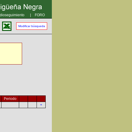
dioseguimiento
|
FORO
Modificar búsqueda
Periodo
+