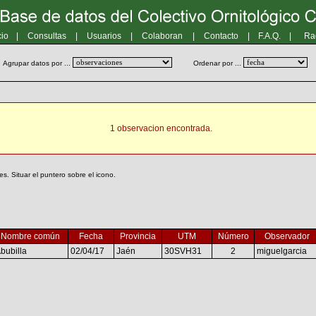
cio
|
Consultas
|
Usuarios
|
Colaboran
|
Contacto
|
F.A.Q.
|
Ra
Agrupar datos por ...
Ordenar por ...
1 observacion encontrada.
. Situar el puntero sobre el icono.
Nombre común
Fecha
Provincia
UTM
Número
Observador
bubilla
02/04/17
Jaén
30SVH31
2
miguelgarcia