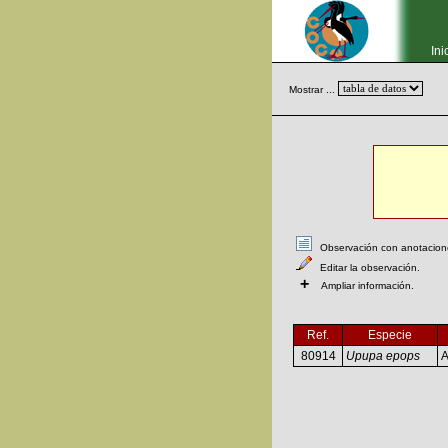
Ini
Mostrar ...
Observación con anotaciones
Editar la observación.
+
Ampliar información.
Ref.
Especie
80914
Upupa epops
A