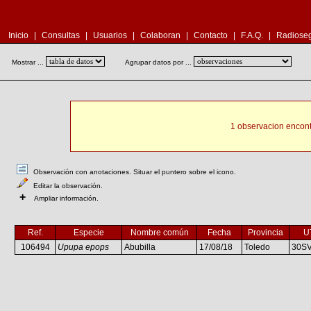
Inicio
|
Consultas
|
Usuarios
|
Colaboran
|
Contacto
|
F.A.Q.
|
Radioseg
Mostrar ...
Agrupar datos por ...
1 observacion encont
Observación con anotaciones. Situar el puntero sobre el icono.
Editar la observación.
+
Ampliar información.
Ref.
Especie
Nombre común
Fecha
Provincia
U
106494
Upupa epops
Abubilla
17/08/18
Toledo
30S