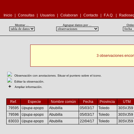
Inicio
|
Consultas
|
Usuarios
|
Colaboran
|
Contacto
|
F.A.Q.
|
Radioseg
Mostrar ...
Agrupar datos por ...
Orden
3 observaciones encon
Observación con anotaciones. Situar el puntero sobre el icono.
Editar la observación.
+
Ampliar información.
Ref.
Especie
Nombre común
Fecha
Provincia
UTM
79595
Upupa epops
Abubilla
05/03/17
Toledo
30SVJ59
79596
Upupa epops
Abubilla
05/03/17
Toledo
30SVJ59
83033
Upupa epops
Abubilla
22/04/17
Toledo
30SVJ59