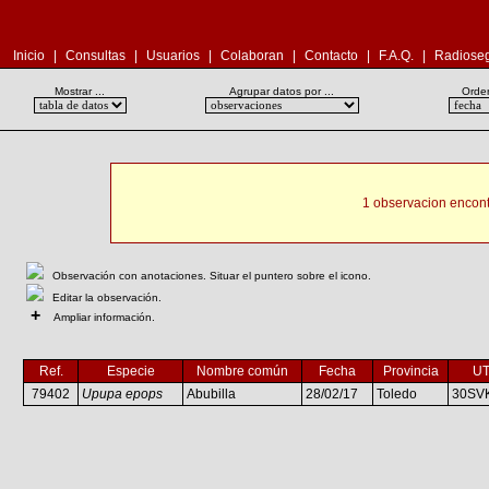
Inicio
|
Consultas
|
Usuarios
|
Colaboran
|
Contacto
|
F.A.Q.
|
Radioseg
Mostrar ...
Agrupar datos por ...
Orden
1 observacion encont
Observación con anotaciones. Situar el puntero sobre el icono.
Editar la observación.
+
Ampliar información.
Ref.
Especie
Nombre común
Fecha
Provincia
U
79402
Upupa epops
Abubilla
28/02/17
Toledo
30SV