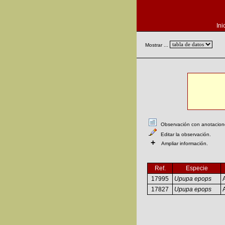
Ini
Mostrar ...
Observación con anotaciones
Editar la observación.
+
Ampliar información.
Ref.
Especie
17995
Upupa epops
17827
Upupa epops