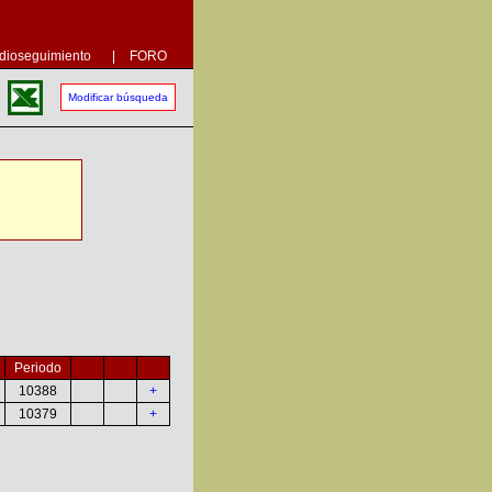
dioseguimiento
|
FORO
Modificar búsqueda
Periodo
10388
+
10379
+