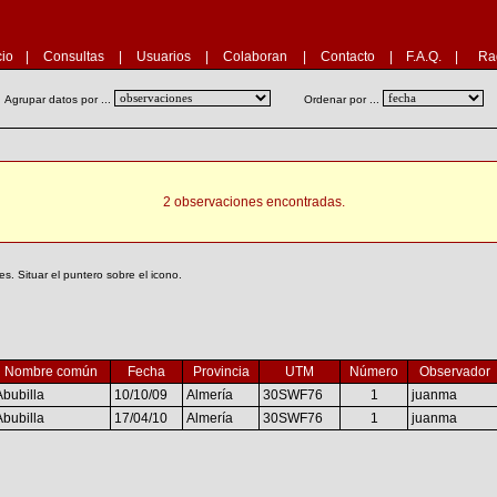
cio
|
Consultas
|
Usuarios
|
Colaboran
|
Contacto
|
F.A.Q.
|
Ra
Agrupar datos por ...
Ordenar por ...
2 observaciones encontradas.
. Situar el puntero sobre el icono.
Nombre común
Fecha
Provincia
UTM
Número
Observador
Abubilla
10/10/09
Almería
30SWF76
1
juanma
Abubilla
17/04/10
Almería
30SWF76
1
juanma