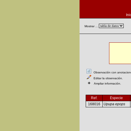
Ini
Mostrar ...
Observación con anotaciones
Editar la observación.
+
Ampliar información.
Ref.
Especie
168016
Upupa epops