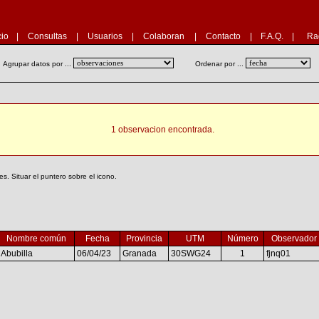
cio
|
Consultas
|
Usuarios
|
Colaboran
|
Contacto
|
F.A.Q.
|
Ra
Agrupar datos por ...
Ordenar por ...
1 observacion encontrada.
. Situar el puntero sobre el icono.
Nombre común
Fecha
Provincia
UTM
Número
Observador
Abubilla
06/04/23
Granada
30SWG24
1
fjnq01