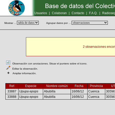
Inicio
|
Consultas
|
Usuarios
|
Colaboran
|
Contacto
|
F.A.Q.
|
Radioseg
Mostrar ...
Agrupar datos por ...
2 observaciones encon
Observación con anotaciones. Situar el puntero sobre el icono.
Editar la observación.
+
Ampliar información.
Ref.
Especie
Nombre común
Fecha
Provincia
U
33887
Upupa epops
Abubilla
16/06/12
Cuenca
30SW
33888
Upupa epops
Abubilla
16/06/12
Cuenca
30SW