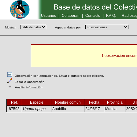
Inicio
|
Consultas
|
Usuarios
|
Colaboran
|
Contacto
|
F.A.Q.
|
Radioseg
Mostrar ...
Agrupar datos por ...
1 observacion encont
Observación con anotaciones. Situar el puntero sobre el icono.
Editar la observación.
+
Ampliar información.
Ref.
Especie
Nombre común
Fecha
Provincia
U
87593
Upupa epops
Abubilla
24/06/17
Murcia
30SX