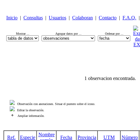
Inicio
|
Consultas
|
Usuarios
|
Colaboran
|
Contacto
|
F.A.Q.
|
Mostrar ...
Agrupar datos por ...
Ordenar por ...
1 observacion encontrada.
Observación con anotaciones. Situar el puntero sobre el icono.
Editar la observación.
+
Ampliar información.
Nombre
Ref.
Especie
Fecha
Provincia
UTM
Número