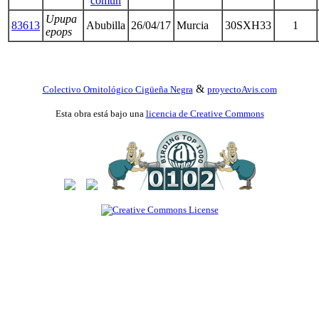
común
Upupa
83613
Abubilla
26/04/17
Murcia
30SXH33
1
epops
&
Colectivo Ornitológico Cigüeña Negra
proyectoAvis.com
Esta obra está bajo una
licencia de Creative Commons