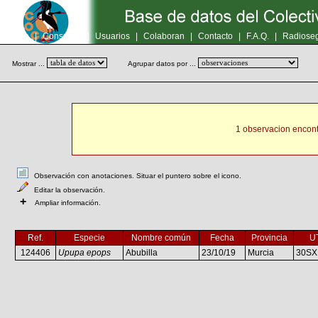
Inicio
|
Consultas
|
Usuarios
|
Colaboran
|
Contacto
|
F.A.Q.
|
Radioseg
Mostrar ...
Agrupar datos por ...
1 observacion encont
Observación con anotaciones. Situar el puntero sobre el icono.
Editar la observación.
+
Ampliar información.
Ref.
Especie
Nombre común
Fecha
Provincia
U
124406
Upupa epops
Abubilla
23/10/19
Murcia
30SX