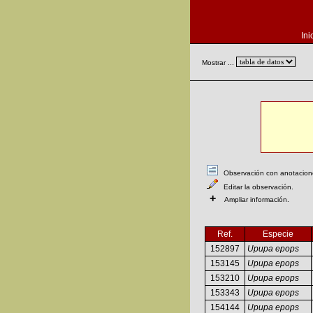
Ini
Mostrar ...
Observación con anotaciones
Editar la observación.
+
Ampliar información.
Ref.
Especie
152897
Upupa epops
153145
Upupa epops
153210
Upupa epops
153343
Upupa epops
154144
Upupa epops