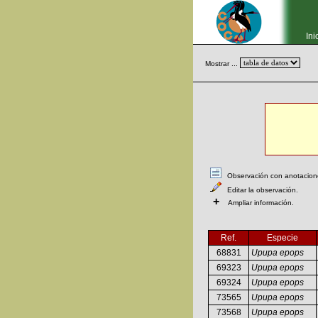
Ini
Mostrar ...
Observación con anotaciones
Editar la observación.
+
Ampliar información.
Ref.
Especie
68831
Upupa epops
69323
Upupa epops
69324
Upupa epops
73565
Upupa epops
73568
Upupa epops