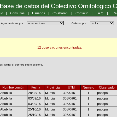
cio
|
Consultas
|
Usuarios
|
Colaboran
|
Contacto
|
F.A.Q.
|
Ra
Agrupar datos por ...
Ordenar por ...
12 observaciones encontradas.
. Situar el puntero sobre el icono.
Nombre común
Fecha
Provincia
UTM
Número
Observador
Abubilla
28/08/16
Murcia
30SXH61
1
pacopa
Abubilla
03/09/16
Murcia
30SXH61
1
pacopa
Abubilla
03/09/16
Murcia
30SXH61
1
pacopa
Abubilla
25/10/16
Murcia
30SXH61
1
pacopa
Abubilla
25/10/16
Murcia
30SXH61
1
pacopa