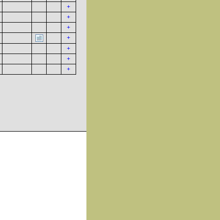
+
+
+
+
+
+
+