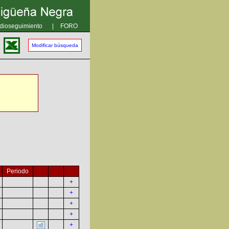
dioseguimiento
|
FORO
Modificar búsqueda
Periodo
+
+
+
+
+