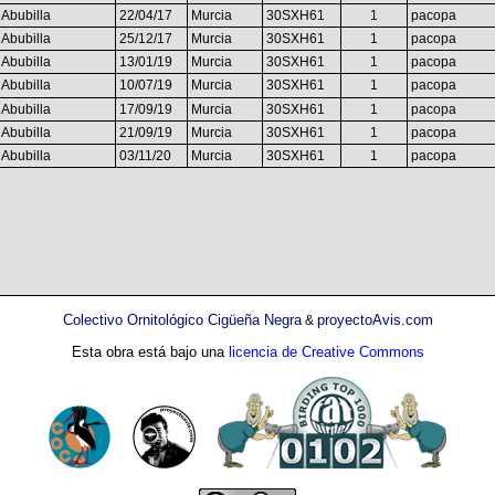
Abubilla
22/04/17
Murcia
30SXH61
1
pacopa
Abubilla
25/12/17
Murcia
30SXH61
1
pacopa
Abubilla
13/01/19
Murcia
30SXH61
1
pacopa
Abubilla
10/07/19
Murcia
30SXH61
1
pacopa
Abubilla
17/09/19
Murcia
30SXH61
1
pacopa
Abubilla
21/09/19
Murcia
30SXH61
1
pacopa
Abubilla
03/11/20
Murcia
30SXH61
1
pacopa
Colectivo Ornitológico Cigüeña Negra
proyectoAvis.com
&
Esta obra está bajo una
licencia de Creative Commons