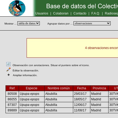
Inicio
|
Consultas
|
Usuarios
|
Colaboran
|
Contacto
|
F.A.Q.
|
Radioseg
Mostrar ...
Agrupar datos por ...
4 observaciones encon
Observación con anotaciones. Situar el puntero sobre el icono.
Editar la observación.
+
Ampliar información.
Ref.
Especie
Nombre común
Fecha
Provincia
U
80508
Upupa epops
Abubilla
29/03/17
Madrid
30TV
86055
Upupa epops
Abubilla
18/05/17
Madrid
30TV
87307
Upupa epops
Abubilla
12/06/17
Madrid
30TV
89889
Upupa epops
Abubilla
11/08/17
Madrid
30TV