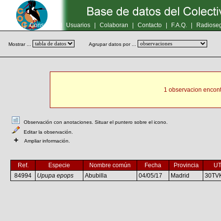
Inicio
|
Consultas
|
Usuarios
|
Colaboran
|
Contacto
|
F.A.Q.
|
Radioseg
Mostrar ...
Agrupar datos por ...
1 observacion encont
Observación con anotaciones. Situar el puntero sobre el icono.
Editar la observación.
+
Ampliar información.
Ref.
Especie
Nombre común
Fecha
Provincia
U
84994
Upupa epops
Abubilla
04/05/17
Madrid
30TV