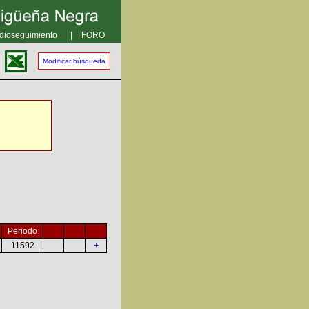
dioseguimiento
|
FORO
Modificar búsqueda
Periodo
11592
+