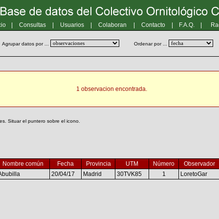
cio
|
Consultas
|
Usuarios
|
Colaboran
|
Contacto
|
F.A.Q.
|
Ra
Agrupar datos por ...
Ordenar por ...
1 observacion encontrada.
. Situar el puntero sobre el icono.
Nombre común
Fecha
Provincia
UTM
Número
Observador
Abubilla
20/04/17
Madrid
30TVK85
1
LoretoGar