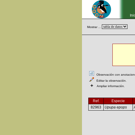
Ini
Mostrar ...
Observación con anotaciones
Editar la observación.
+
Ampliar información.
Ref.
Especie
82963
Upupa epops