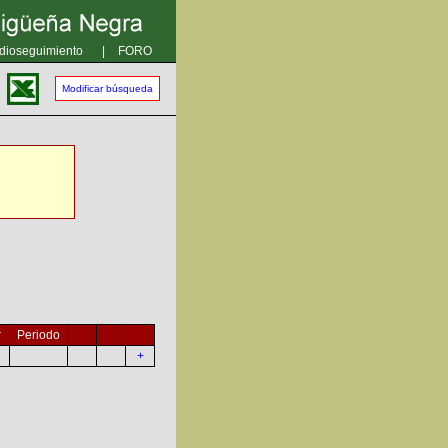
dioseguimiento
|
FORO
Modificar búsqueda
r
Periodo
+