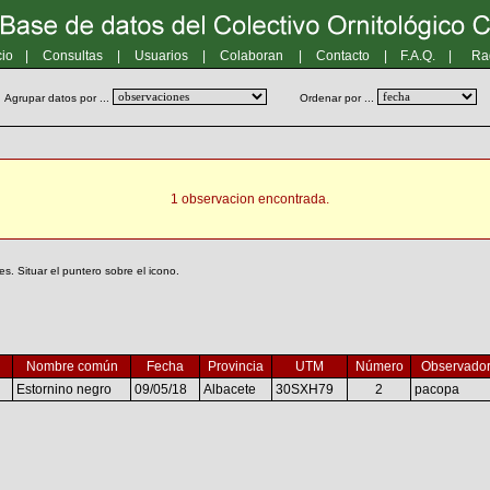
cio
|
Consultas
|
Usuarios
|
Colaboran
|
Contacto
|
F.A.Q.
|
Ra
Agrupar datos por ...
Ordenar por ...
1 observacion encontrada.
. Situar el puntero sobre el icono.
Nombre común
Fecha
Provincia
UTM
Número
Observado
Estornino negro
09/05/18
Albacete
30SXH79
2
pacopa