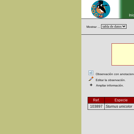
Ini
Mostrar ...
Observación con anotaciones
Editar la observación.
+
Ampliar información.
Ref.
Especie
103897
Sturnus unicolor