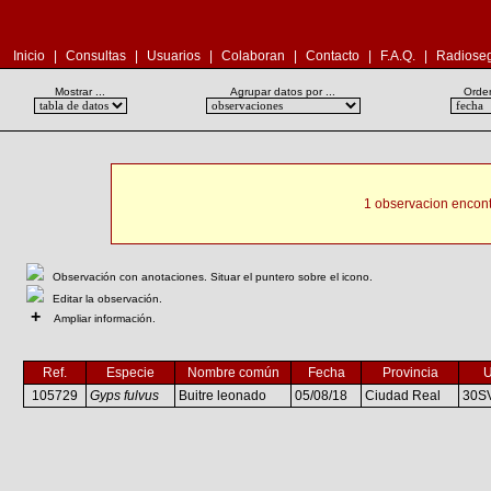
Inicio
|
Consultas
|
Usuarios
|
Colaboran
|
Contacto
|
F.A.Q.
|
Radioseg
Mostrar ...
Agrupar datos por ...
Orden
1 observacion encont
Observación con anotaciones. Situar el puntero sobre el icono.
Editar la observación.
+
Ampliar información.
Ref.
Especie
Nombre común
Fecha
Provincia
105729
Gyps fulvus
Buitre leonado
05/08/18
Ciudad Real
30S