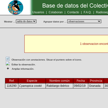
Inicio
|
Consultas
|
Usuarios
|
Colaboran
|
Contacto
|
F.A.Q.
|
Radioseg
Mostrar ...
Agrupar datos por ...
1 observacion encont
Observación con anotaciones. Situar el puntero sobre el icono.
Editar la observación.
+
Ampliar información.
Ref.
Especie
Nombre común
Fecha
Provincia
116290
Cyanopica cookii
Rabilargo ibérico
09/02/19
Granada
3