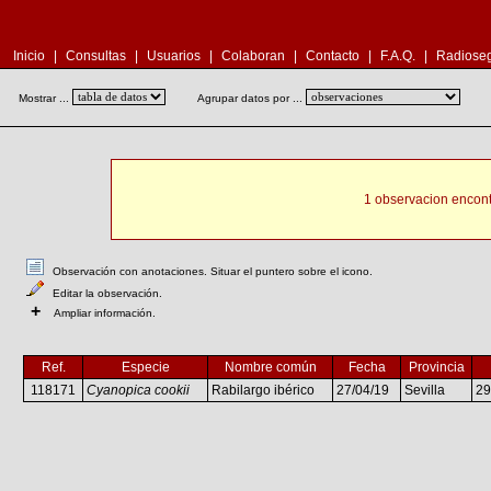
Inicio
|
Consultas
|
Usuarios
|
Colaboran
|
Contacto
|
F.A.Q.
|
Radioseg
Mostrar ...
Agrupar datos por ...
1 observacion encont
Observación con anotaciones. Situar el puntero sobre el icono.
Editar la observación.
+
Ampliar información.
Ref.
Especie
Nombre común
Fecha
Provincia
118171
Cyanopica cookii
Rabilargo ibérico
27/04/19
Sevilla
2