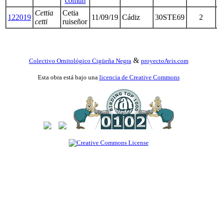
común
Cettia
Cetia
122019
11/09/19
Cádiz
30STE69
2
cetti
ruiseñor
&
Colectivo Ornitológico Cigüeña Negra
proyectoAvis.com
Esta obra está bajo una
licencia de Creative Commons