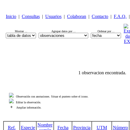
Inicio
|
Consultas
|
Usuarios
|
Colaboran
|
Contacto
|
F.A.Q.
|
Mostrar ...
Agrupar datos por ...
Ordenar por ...
1 observacion encontrada.
Observación con anotaciones. Situar el puntero sobre el icono.
Editar la observación.
+
Ampliar información.
Nombre
Ref.
Especie
Fecha
Provincia
UTM
Número