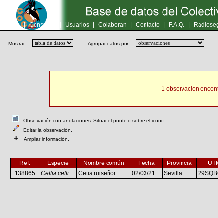
Inicio
|
Consultas
|
Usuarios
|
Colaboran
|
Contacto
|
F.A.Q.
|
Radioseg
Mostrar ...
Agrupar datos por ...
1 observacion encont
Observación con anotaciones. Situar el puntero sobre el icono.
Editar la observación.
+
Ampliar información.
Ref.
Especie
Nombre común
Fecha
Provincia
UT
138865
Cettia cetti
Cetia ruiseñor
02/03/21
Sevilla
29SQB