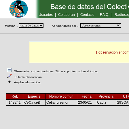
Inicio
|
Consultas
|
Usuarios
|
Colaboran
|
Contacto
|
F.A.Q.
|
Radioseg
Mostrar ...
Agrupar datos por ...
1 observacion encont
Observación con anotaciones. Situar el puntero sobre el icono.
Editar la observación.
+
Ampliar información.
Ref.
Especie
Nombre común
Fecha
Provincia
UT
143241
Cettia cetti
Cetia ruiseñor
23/05/21
Cádiz
29SQA