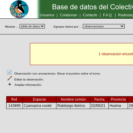
Inicio
|
Consultas
|
Usuarios
|
Colaboran
|
Contacto
|
F.A.Q.
|
Radioseg
Mostrar ...
Agrupar datos por ...
1 observacion encont
Observación con anotaciones. Situar el puntero sobre el icono.
Editar la observación.
+
Ampliar información.
Ref.
Especie
Nombre común
Fecha
Provincia
143895
Cyanopica cookii
Rabilargo ibérico
02/06/21
Huelva
2