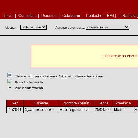
Inicio
|
Consultas
|
Usuarios
|
Colaboran
|
Contacto
|
F.A.Q.
|
Radioseg
Mostrar ...
Agrupar datos por ...
1 observacion encont
Observación con anotaciones. Situar el puntero sobre el icono.
Editar la observación.
+
Ampliar información.
Ref.
Especie
Nombre común
Fecha
Provincia
152061
Cyanopica cookii
Rabilargo ibérico
25/04/22
Madrid
3