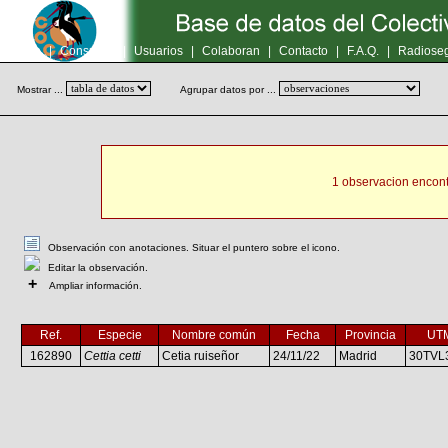
Inicio
|
Consultas
|
Usuarios
|
Colaboran
|
Contacto
|
F.A.Q.
|
Radioseg
Mostrar ...
Agrupar datos por ...
1 observacion encont
Observación con anotaciones. Situar el puntero sobre el icono.
Editar la observación.
+
Ampliar información.
Ref.
Especie
Nombre común
Fecha
Provincia
UT
162890
Cettia cetti
Cetia ruiseñor
24/11/22
Madrid
30TVL