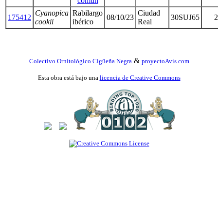
común
Cyanopica
Rabilargo
Ciudad
175412
08/10/23
30SUJ65
2
cookii
ibérico
Real
&
Colectivo Ornitológico Cigüeña Negra
proyectoAvis.com
Esta obra está bajo una
licencia de Creative Commons