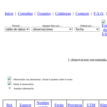
Inicio
|
Consultas
|
Usuarios
|
Colaboran
|
Contacto
|
F.A.Q.
|
Mostrar ...
Agrupar datos por ...
Ordenar por ...
1 observacion encontrada
Observación con anotaciones. Situar el puntero sobre el icono.
Editar la observación.
+
Ampliar información.
Nombre
Ref.
Especie
Fecha
Provincia
UTM
Núm