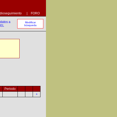
dioseguimiento
|
FORO
Modificar
búsqueda
r
Periodo
+