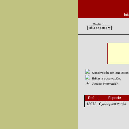
Ini
Mostrar ...
Observación con anotaciones
Editar la observación.
+
Ampliar información.
Ref.
Especie
18078
Cyanopica cookii