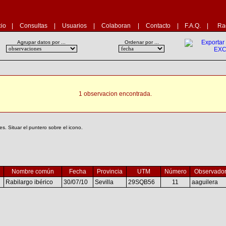
cio
|
Consultas
|
Usuarios
|
Colaboran
|
Contacto
|
F.A.Q.
|
Ra
Agrupar datos por ...
Ordenar por ...
1 observacion encontrada.
. Situar el puntero sobre el icono.
Nombre común
Fecha
Provincia
UTM
Número
Observado
Rabilargo ibérico
30/07/10
Sevilla
29SQB56
11
aaguilera