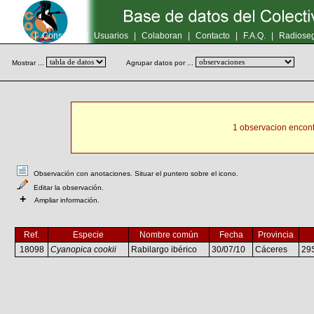
Inicio
|
Consultas
|
Usuarios
|
Colaboran
|
Contacto
|
F.A.Q.
|
Radioseg
Mostrar ...
Agrupar datos por ...
1 observacion encont
Observación con anotaciones. Situar el puntero sobre el icono.
Editar la observación.
+
Ampliar información.
Ref.
Especie
Nombre común
Fecha
Provincia
18098
Cyanopica cookii
Rabilargo ibérico
30/07/10
Cáceres
29