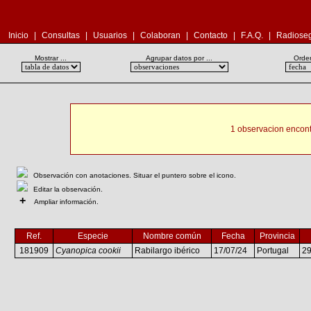
Inicio
|
Consultas
|
Usuarios
|
Colaboran
|
Contacto
|
F.A.Q.
|
Radioseg
Mostrar ...
Agrupar datos por ...
Orden
1 observacion encont
Observación con anotaciones. Situar el puntero sobre el icono.
Editar la observación.
+
Ampliar información.
Ref.
Especie
Nombre común
Fecha
Provincia
181909
Cyanopica cookii
Rabilargo ibérico
17/07/24
Portugal
2