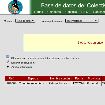
Inicio
|
Consultas
|
Usuarios
|
Colaboran
|
Contacto
|
F.A.Q.
|
Radioseg
Mostrar ...
Agrupar datos por ...
1 observacion encont
Observación con anotaciones. Situar el puntero sobre el icono.
Editar la observación.
+
Ampliar información.
Ref.
Especie
Nombre común
Fecha
Provincia
182068
Columba palumbus
Paloma torcaz
17/07/24
Portugal
2