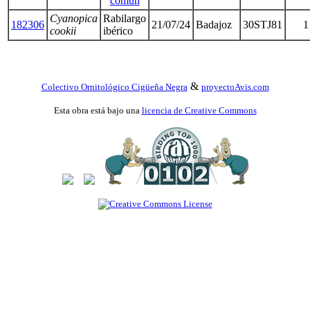
común
Cyanopica
Rabilargo
182306
21/07/24
Badajoz
30STJ81
1
cookii
ibérico
&
Colectivo Ornitológico Cigüeña Negra
proyectoAvis.com
Esta obra está bajo una
licencia de Creative Commons