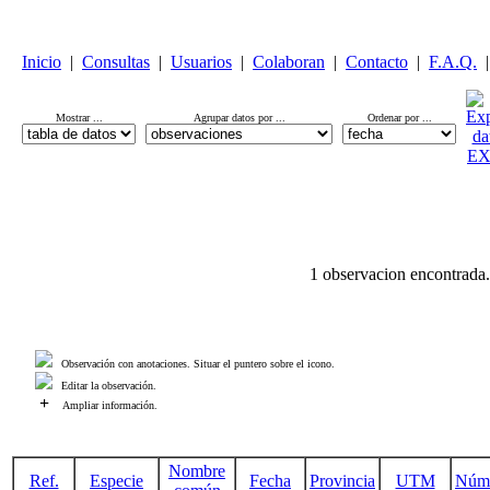
Inicio
|
Consultas
|
Usuarios
|
Colaboran
|
Contacto
|
F.A.Q.
|
Mostrar ...
Agrupar datos por ...
Ordenar por ...
1 observacion encontrada.
Observación con anotaciones. Situar el puntero sobre el icono.
Editar la observación.
+
Ampliar información.
Nombre
Ref.
Especie
Fecha
Provincia
UTM
Núm