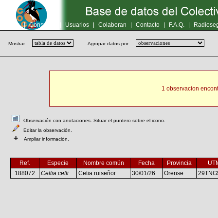
Inicio
|
Consultas
|
Usuarios
|
Colaboran
|
Contacto
|
F.A.Q.
|
Radioseg
Mostrar ...
Agrupar datos por ...
1 observacion encont
Observación con anotaciones. Situar el puntero sobre el icono.
Editar la observación.
+
Ampliar información.
Ref.
Especie
Nombre común
Fecha
Provincia
UT
188072
Cettia cetti
Cetia ruiseñor
30/01/26
Orense
29TNG