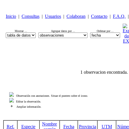
Inicio
|
Consultas
|
Usuarios
|
Colaboran
|
Contacto
|
F.A.Q.
|
Mostrar ...
Agrupar datos por ...
Ordenar por ...
1 observacion encontrada.
Observación con anotaciones. Situar el puntero sobre el icono.
Editar la observación.
+
Ampliar información.
Nombre
Ref.
Especie
Fecha
Provincia
UTM
Núme