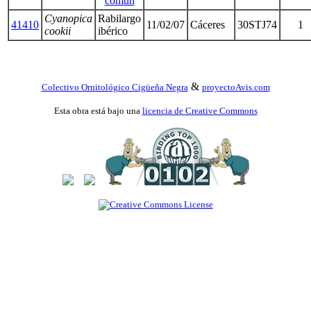
común
Cyanopica
Rabilargo
41410
11/02/07
Cáceres
30STJ74
1
cookii
ibérico
&
Colectivo Ornitológico Cigüeña Negra
proyectoAvis.com
Esta obra está bajo una
licencia de Creative Commons